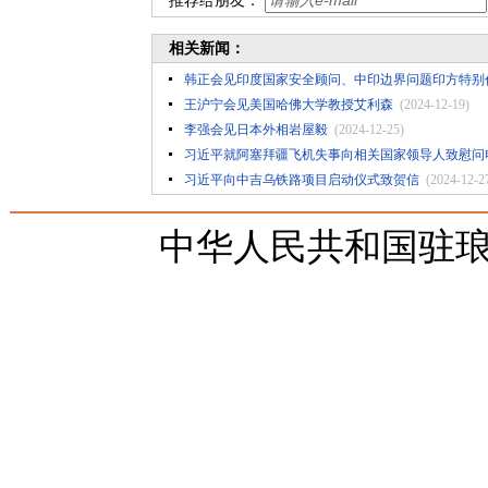
推荐给朋友：
相关新闻：
韩正会见印度国家安全顾问、中印边界问题印方特别
王沪宁会见美国哈佛大学教授艾利森
(2024-12-19)
李强会见日本外相岩屋毅
(2024-12-25)
习近平就阿塞拜疆飞机失事向相关国家领导人致慰问
习近平向中吉乌铁路项目启动仪式致贺信
(2024-12-2
中华人民共和国驻琅