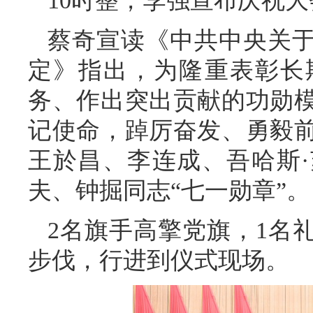
10时整，李强宣布庆祝
蔡奇宣读《中共中央关于
定》指出，为隆重表彰长
务、作出突出贡献的功勋
记使命，踔厉奋发、勇毅
王於昌、李连成、吾哈斯
夫、钟掘同志“七一勋章”。
2名旗手高擎党旗，1名
步伐，行进到仪式现场。