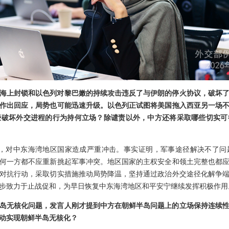
海上封锁和以色列对黎巴嫩的持续攻击违反了与伊朗的停火协议，破坏
作出回应，局势也可能迅速升级。以色列正试图将美国拖入西亚另一场
些破坏外交进程的行为持何立场？除谴责以外，中方还将采取哪些切实可
月，对中东海湾地区国家造成严重冲击。事实证明，军事途径解决不了问
何一方都不应重新挑起军事冲突。地区国家的主权安全和领土完整也都
对抗行动，采取切实措施推动局势降温，坚持通过政治外交途径化解争
步致力于止战促和，为早日恢复中东海湾地区和平安宁继续发挥积极作用
岛无核化问题，发言人刚才提到中方在朝鲜半岛问题上的立场保持连续
动实现朝鲜半岛无核化？