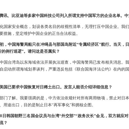
腾讯、比亚迪等多家中国科技公司列入所谓支持中国军方的企业名单。中
化国家安全概念，划设各类名目的歧视性清单，无理打压中国企业。我
要措施，坚定维护中国企业的正当合法权益。
初，中国海警局船只在冲绳县与那国岛附近“专属经济区”航行。当天，
行的例行巡逻”。请问这是否属实？
中国台湾岛以东海域依法开展执法巡查，中国海警局已发布相关消息。
自启动所谓海域划界谈判，严重违反包括《联合国海洋法公约》在内的
美国已要求中国恢复对日稀土出口。发言人能否介绍详细信息？
部门了解。我要强调的是，中方依法依规针对所有两用物项，禁止对日
、用途出口，目的是制止日本“再军事化”和拥核企图。
，8日韩国朝野三名国会议员与台湾“外交部”“政务次长”会见，双方就应
流？