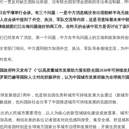
方一贯反对缺乏国际法依据、没有联合国安理会授权的非法单边制裁，呼
日在平壤举行会谈。有三个问题：一是中方消息稿没有出现朝鲜半岛无
人在会谈中提到了外交、执法、军队交流等内容，这是否意味着未来中
继续就图们江出海问题做好协商工作。在昨天的会谈中双方是否讨论了该
们已经发布了消息。第一个问题，中方在半岛问题上的立场和政策保持连
主管部门询问。中方愿同朝方加强外交、执法、军队等各领域交流，为中
时发布。
国政府昨天发布了《“以高质量城市发展助力落实联合国2030年可持续发
罗斯巴赫等国际人士对此积极评价，认为中国城市发展经验为全球南方
球发展倡议5周年，也是联合国住房和城市可持续发展大会通过《新城市
极成效，也向国际社会分享了中国推进城市可持续发展的实践经验。
提出的人民城市重要理念，以人为核心的新型城镇化建设成效显著。城市
加高效。相信在座的各位记者朋友对此也感同身受。集安全感、舒适感和
也同各国特别是全球南方国家分享城市治理和发展经验，开展住房发展