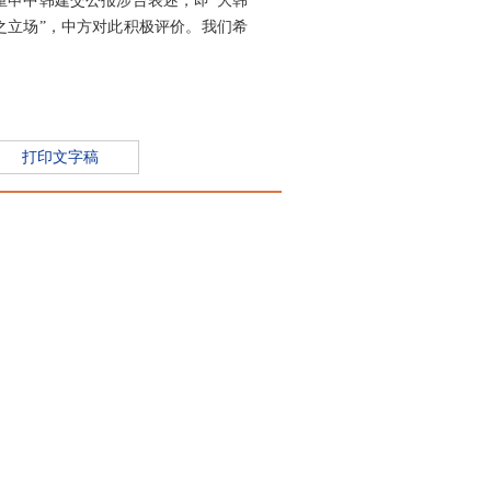
重申中韩建交公报涉台表述，即“大韩
之立场”，中方对此积极评价。我们希
打印文字稿