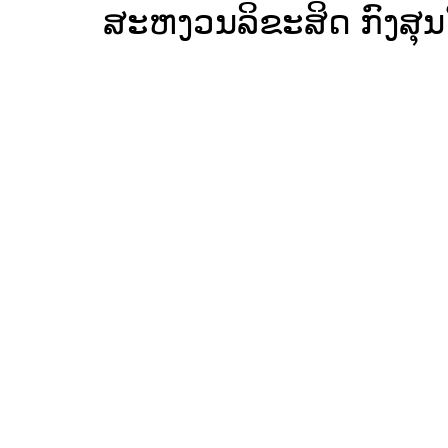
ສະຫງວນລິຂະສິດ ກົງສຸນ