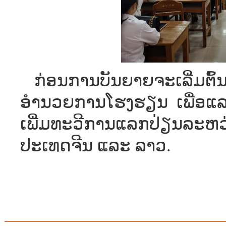
ກ່ອນການບັນຍາຍຈະເລີ່ມຕົ
ອຳນວຍການໂຮງຮຽນ ເພື່ອແລ
ເພີ່ມທະວີການແລກປ່ຽນລະຫ
ປະເທດຈີນ ແລະ ລາວ.