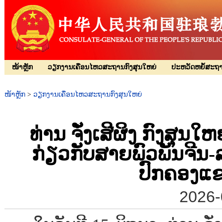
ໜ້າຫຼັກ
ວຽກງານເຄື່ອນໄຫວສະຖານກົງສຸນໃຫຍ່
ປະຫວັດຫຍໍ້ສະຖາ
ໜ້າຫຼັກ
>
ວຽກງານເຄື່ອນໄຫວສະຖານກົງສຸນໃຫຍ່
ທ່ານ ຈັ່ງເສີຜິງ ກົງສຸ
ກ່ຽວກັບສາຍພົວພັນຈີນ
ປົກຄອງແຂ
2026-