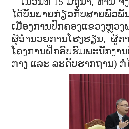
ໃນວັນທີ 15 ມິຖຸນາ, ທ່ານ ຈ
ໄດ້ບັນຍາຍກ່ຽວກັບສາຍພົວພ
ເມືອງການປົກຄອງແຂວງຫຼວງພະ
ຜູ້ອຳນວຍການໂຮງຮຽນ, ຜູ້ຕ
ໂຄງການຝຶກອົບຮົມພະນັກງາ
ກາງ ແລະ ລະດັບຮາກຖານ) ກໍໄດ