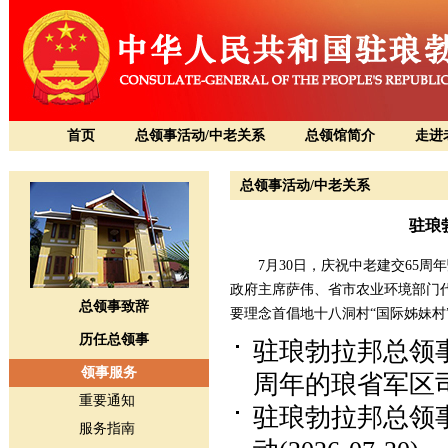
首页
总领事活动/中老关系
总领馆简介
走进
总领事活动/中老关系
驻琅
7月30日，庆祝中老建交65周年
政府主席萨伟、省市农业环境部门代
总领事致辞
要理念首倡地十八洞村“国际姊妹村
历任总领事
驻琅勃拉邦总领
领事服务
周年的琅省军区
重要通知
驻琅勃拉邦总领
服务指南