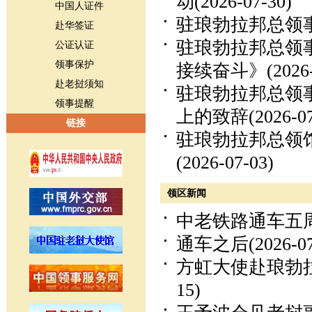
动
(2026-07-30)
中国人证件
驻琅勃拉邦总领
赴华签证
驻琅勃拉邦总领
公证认证
领事保护
接续奋斗》
(2026
赴老挝须知
驻琅勃拉邦总领
领事提醒
上的致辞
(2026-0
链接
驻琅勃拉邦总领
(2026-07-03)
领区新闻
中老铁路通车五
通车之后
(2026-0
方虹大使赴琅勃
15)